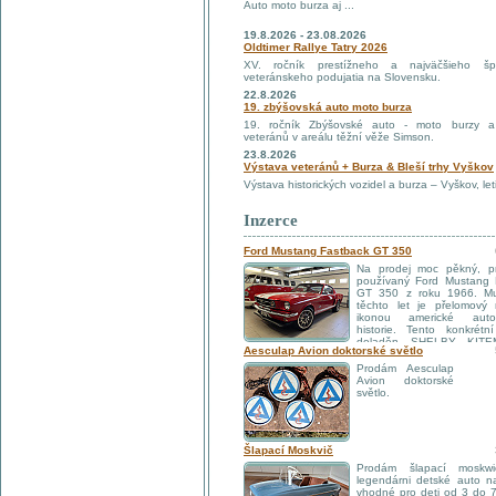
Auto moto burza aj ...
19.8.2026 - 23.08.2026
Oldtimer Rallye Tatry 2026
XV. ročník prestížneho a najväčšieho šp
veteránskeho podujatia na Slovensku.
22.8.2026
19. zbýšovská auto moto burza
19. ročník Zbýšovské auto - moto burzy a
veteránů v areálu těžní věže Simson.
23.8.2026
Výstava veteránů + Burza & Bleší trhy Vyškov
Výstava historických vozidel a burza – Vyškov, leti
Inzerce
Ford Mustang Fastback GT 350
Na prodej moc pěkný, pr
používaný Ford Mustang 
GT 350 z roku 1966. M
těchto let je přelomový
ikonou americké autom
historie. Tento konkrétn
doladěn SHELBY KITEM
Aesculap Avion doktorské světlo
elegantně doplňuje sportovní charakter fastback
vybavený V8 motorem s objemem 289 cui s ž
Prodám Aesculap
stupňovou manuální převodovkou. Interiér je v or
Avion doktorské
červenobílém provedení a pěkně ladí s lake
světlo.
Mustang byl dovezen přibližně před 8 lety z
příjezdu do ČR prošel velkým servisem a připra
režimu běžného užívaní. Do vozidla se p
investovalo a teď plnohodnotně splńuje funkc
Šlapací Moskvič
auta v domácnosti. Vozidlo je bez zásadních inve
to kombinace zajímavé investice a zábavy
Prodám šlapací moskwi
investic - nové pneu, brzdy, rozdělovač, přední
legendárni detské auto n
všechny tlumiče, výměna kapalin, silenbloky m
vhodné pro deti od 3 do 7