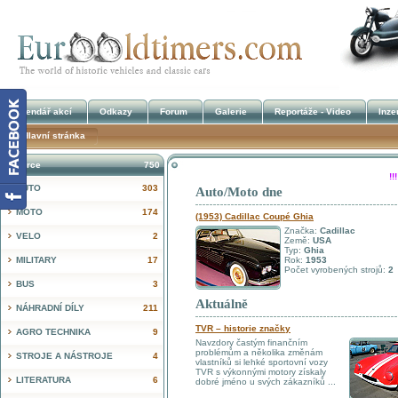
Kalendář akcí
Odkazy
Forum
Galerie
Reportáže - Video
Inze
Hlavní stránka
Inzerce
750
!
AUTO
303
Auto/Moto dne
MOTO
174
(1953) Cadillac Coupé Ghia
Značka:
Cadillac
VELO
2
Země:
USA
Typ:
Ghia
MILITARY
17
Rok:
1953
Počet vyrobených strojů:
2
BUS
3
Aktuálně
NÁHRADNÍ DÍLY
211
TVR – historie značky
AGRO TECHNIKA
9
Navzdory častým finančním
problémům a několika změnám
STROJE A NÁSTROJE
4
vlastníků si lehké sportovní vozy
TVR s výkonnými motory získaly
LITERATURA
6
dobré jméno u svých zákazníků ...