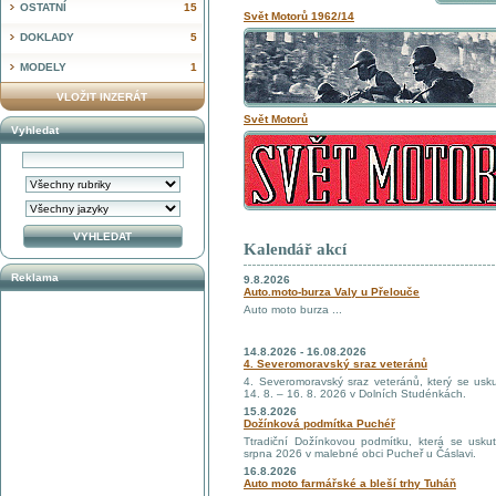
OSTATNÍ
15
Svět Motorů 1962/14
DOKLADY
5
MODELY
1
VLOŽIT INZERÁT
Svět Motorů
Vyhledat
Kalendář akcí
Reklama
9.8.2026
Auto.moto-burza Valy u Přelouče
Auto moto burza ...
14.8.2026 - 16.08.2026
4. Severomoravský sraz veteránů
4. Severomoravský sraz veteránů, který se usk
14. 8. – 16. 8. 2026 v Dolních Studénkách.
15.8.2026
Dožínková podmítka Puchéř
Ttradiční Dožínkovou podmítku, která se usku
srpna 2026 v malebné obci Pucheř u Čáslavi.
16.8.2026
Auto moto farmářské a bleší trhy Tuháň