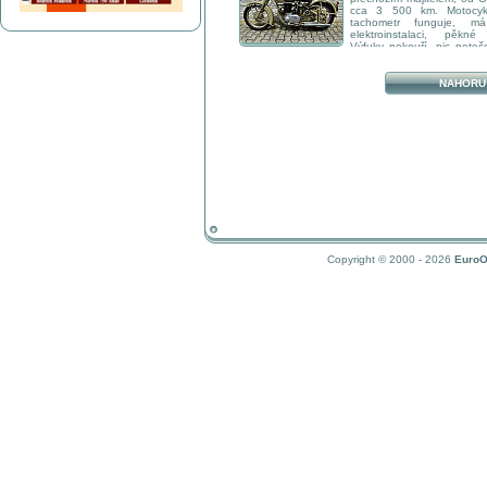
cca 3 500 km. Motocykl
tachometr funguje, m
elektroinstalaci, pěkné
Výfuky nekouří, nic neteč
plně funkční. Motorka jezdí krásně, ideálně
prohlédnout a svézt se. Kosmetické vady laku s
jedná se o starší renovaci. Lak je proveden ve 
NAHORU
pouštním odstínu (Desert), který je u nás
vzácný. Jedná se o verzi s klasickým sedlem a o
plungery vzadu. K motocyklu přidám také dvoj
jízdu ve dvou. BSA vhodná na veteránské zelen
testaci mohu zajistit. Více informací na tel. 77
nebo zprávou. K vidění ve Veselí nad Moravou
dohoda o ceně možná.
Copyright © 2000 - 2026
EuroO