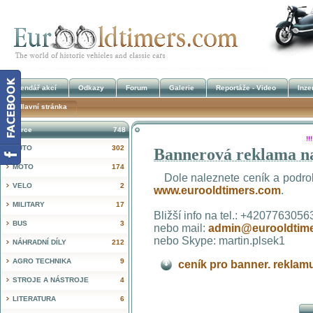
Kalendář akcí
Odkazy
Forum
Galerie
Reportáže - Video
Inze
Hlavní stránka
Inzerce
748
!
AUTO
302
Bannerová reklama n
MOTO
174
Dole naleznete ceník a podrob
VELO
2
www.eurooldtimers.com
.
MILITARY
17
Bližší info na tel.: +4207763056
BUS
3
nebo mail:
admin@eurooldtim
nebo Skype: martin.plsek1
NÁHRADNÍ DÍLY
212
AGRO TECHNIKA
9
ceník pro banner. reklam
STROJE A NÁSTROJE
4
LITERATURA
6