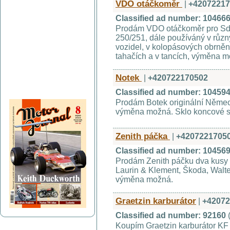
VDO otáčkoměr
|
+42072217
Classified ad number: 10466
Prodám VDO otáčkoměr pro Sd
250/251, dále používáný v růz
vozidel, v kolopásových obrně
tahačích a v tancích, výměna m
Notek
|
+420722170502
Classified ad number: 10459
Prodám Botek originální Německ
výměna možná. Sklo koncové s
Zenith páčka
|
+4207221705
Classified ad number: 10456
Prodám Zenith páčku dva kusy 
Laurin & Klement, Škoda, Walter
výměna možná.
Graetzin karburátor
|
+42072
Classified ad number: 92160
Koupím Graetzin karburátor KF