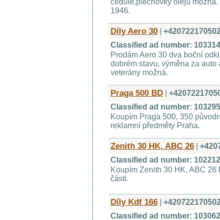
cedule,plechovky olejů možná. 
1946.
Díly Aero 30
|
+42072217050
Classified ad number: 10331
Prodám Aero 30 dva boční odklá
dobrém stavu, výměna za auto a
veterány možná.
Praga 500 BD
|
+4207221705
Classified ad number: 10329
Koupím Praga 500, 350 původní n
reklamní předměty Praha.
Zenith 30 HK, ABC 26
|
+420
Classified ad number: 10221
Koupím Zenith 30 HK, ABC 26 k
části.
Díly Kdf 166
|
+42072217050
Classified ad number: 10306