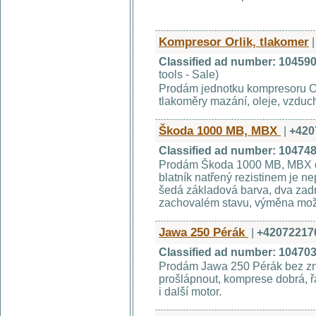
Kompresor Orlik, tlakomer
|
Classified ad number: 10459
tools - Sale)
Prodám jednotku kompresoru Orl
tlakoměry mazání, oleje, vzduc
Škoda 1000 MB, MBX
|
+420
Classified ad number: 10474
Prodám Škoda 1000 MB, MBX dva
blatník natřený rezistinem je ne
šedá základová barva, dva zadní
zachovalém stavu, výměna mo
Jawa 250 Pérák
|
+42072217
Classified ad number: 10470
Prodám Jawa 250 Pérák bez zna
prošlápnout, komprese dobrá, 
i další motor.