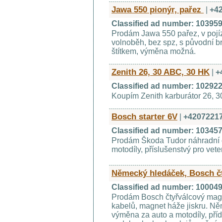
Jawa 550 pionýr, pařez
|
+4
Classified ad number: 10395
Prodám Jawa 550 pařez, v pojíz
volnoběh, bez spz, s původní b
štítkem, výměna možná.
Zenith 26, 30 ABC, 30 HK
|
+
Classified ad number: 10292
Koupím Zenith karburátor 26, 3
Bosch starter 6V
|
+4207221
Classified ad number: 10345
Prodám Škoda Tudor náhradní d
motodíly, příslušenstvý pro vet
Německý hledáček, Bosch č
Classified ad number: 10004
Prodám Bosch čtyřválcový mag
kabelů, magnet háže jiskru. Ně
výměna za auto a motodíly, příd