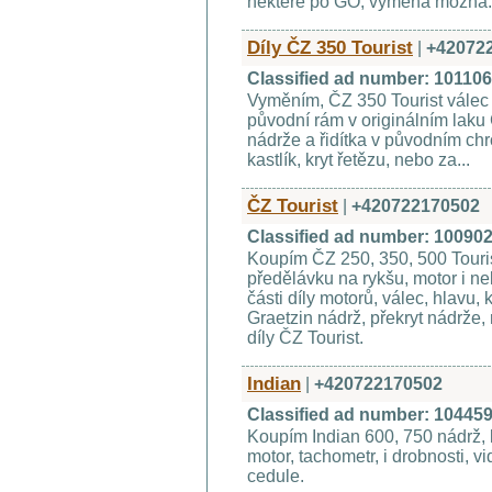
některé po GO, výměna možná.
Díly ČZ 350 Tourist
|
+42072
Classified ad number: 10110
Vyměním, ČZ 350 Tourist válec a 
původní rám v originálním laku 
nádrže a řidítka v původním chr
kastlík, kryt řetězu, nebo za...
ČZ Tourist
|
+420722170502
Classified ad number: 10090
Koupím ČZ 250, 350, 500 Touris
předělávku na rykšu, motor i ne
části díly motorů, válec, hlavu, k
Graetzin nádrž, překryt nádrže, 
díly ČZ Tourist.
Indian
|
+420722170502
Classified ad number: 10445
Koupím Indian 600, 750 nádrž, ko
motor, tachometr, i drobnosti, vi
cedule.