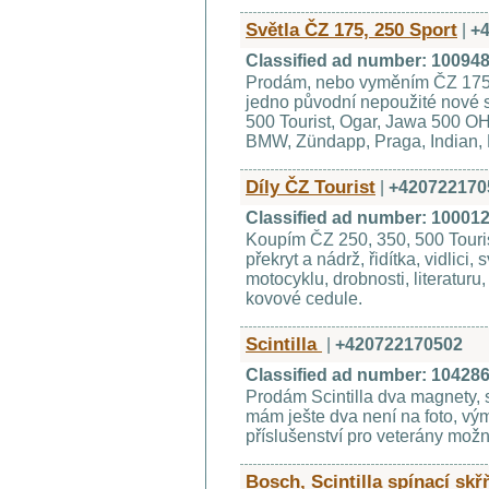
Světla ČZ 175, 250 Sport
|
+
Classified ad number: 10094
Prodám, nebo vyměním ČZ 175,
jedno původní nepoužité nové s
500 Tourist, Ogar, Jawa 500 
BMW, Zündapp, Praga, Indian, Ha
Díly ČZ Tourist
|
+420722170
Classified ad number: 10001
Koupím ČZ 250, 350, 500 Touris
překryt a nádrž, řidítka, vidlici, 
motocyklu, drobnosti, literatur
kovové cedule.
Scintilla
|
+420722170502
Classified ad number: 10428
Prodám Scintilla dva magnety, 
mám ješte dva není na foto, vý
příslušenství pro veterány možn
Bosch, Scintilla spínací skř