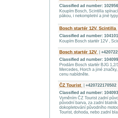
Classified ad number: 10295
Koupím Bosch, Scintilla spínací
pákou, i nekompletní a jiné typ
Bosch startér 12V, Scintilla
Classified ad number: 10410
Koupím Bosch startér 12V , Scin
Bosch startér 12V
|
+420722
Classified ad number: 10409
Prodám Bosch startér BJG 1,2/
Mercedes, Horch a jiné značky,
cenu nabídněte.
ČZ Tourist
|
+420722170502
Classified ad number: 10409
Vyměním ČZ Tourist zadní půvo
původní barva, za zadní blatní
dokopletování původního motocy
Tourist, dohoda, nebo zadní bla