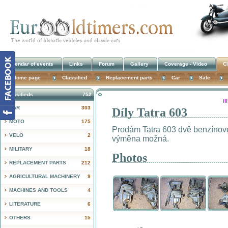
Calendar of events
Links
Forum
Gallery
Coverage - Video
Cl
Home page
Classified
Replacement parts
Car
Sale
Classifieds
752
!
CAR
303
Díly Tatra 603
MOTO
175
Prodám Tatra 603 dvě benzínov
VELO
2
výměna možná.
MILITARY
18
Photos
REPLACEMENT PARTS
212
AGRICULTURAL MACHINERY
9
MACHINES AND TOOLS
4
LITERATURE
6
OTHERS
15