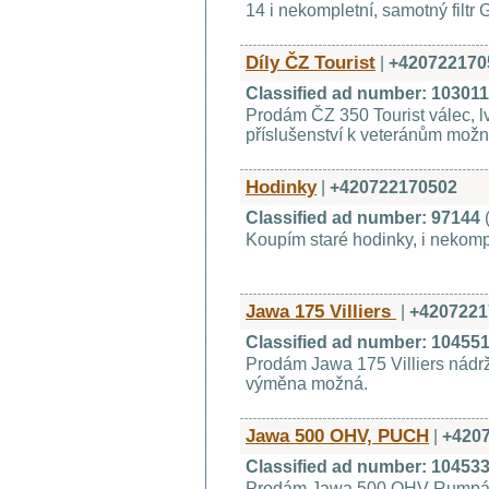
14 i nekompletní, samotný filtr G
Díly ČZ Tourist
|
+420722170
Classified ad number: 10301
Prodám ČZ 350 Tourist válec, l
příslušenství k veteránům mož
Hodinky
|
+420722170502
Classified ad number: 97144
Koupím staré hodinky, i nekompl
Jawa 175 Villiers
|
+4207221
Classified ad number: 10455
Prodám Jawa 175 Villiers nádrž
výměna možná.
Jawa 500 OHV, PUCH
|
+420
Classified ad number: 10453
Prodám Jawa 500 OHV Rumpál ra