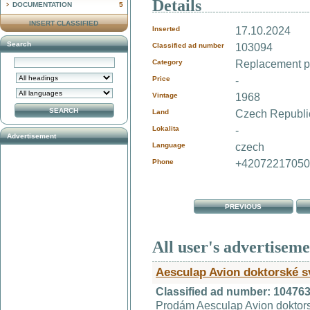
Details
DOCUMENTATION
5
INSERT CLASSIFIED
Inserted
17.10.2024
Search
Classified ad number
103094
Category
Replacement pa
Price
-
Vintage
1968
Land
Czech Republ
Lokalita
-
Advertisement
Language
czech
Phone
+4207221705
PREVIOUS
All user's advertisem
Aesculap Avion doktorské s
Classified ad number: 10476
Prodám Aesculap Avion doktors