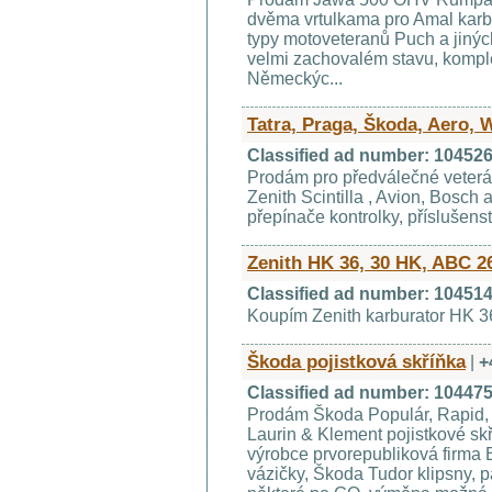
dvěma vrtulkama pro Amal karbu
typy motoveteranů Puch a jinýc
velmi zachovalém stavu, komplet
Německýc...
Tatra, Praga, Škoda, Aero, W
Classified ad number: 10452
Prodám pro předválečné veterá
Zenith Scintilla , Avion, Bosch a
přepínače kontrolky, příslušen
Zenith HK 36, 30 HK, ABC 2
Classified ad number: 10451
Koupím Zenith karburator HK 3
Škoda pojistková skříňka
|
+
Classified ad number: 10447
Prodám Škoda Populár, Rapid, F
Laurin & Klement pojistkové sk
výrobce prvorepubliková firma B
vázičky, Škoda Tudor klipsny, p