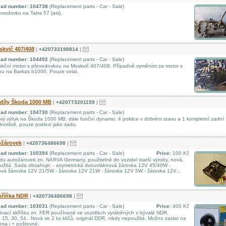
d ad number: 104738
(Replacement parts - Car - Sale)
vodovku na Tatra 57 (asi).
kvič 407/408
|
+420733198814
|
d ad number: 104492
(Replacement parts - Car - Sale)
kční motor s převodovkou na Moskvič 407/408. Případně vyměním za motor s
u na Barkas b1000. Pouze volat.
díly Škoda 1000 MB
|
+420773201159
|
d ad number: 104730
(Replacement parts - Car - Sale)
ý výfuk na Škoda 1000 MB, dále funční dynamo, 4 poklice v dobrém stavu a 1 kompletní zadní
ednotlivě, pouze poklice jako sadu.
ožárovek
|
+420736486698
|
d ad number: 100394
(Replacement parts - Car - Sale)
Price:
100 Kč
u autožárovek zn. NARVA Germany, použitelné do vozidel starší výroby, nová,
užitá. Sada obsahuje: - asymetrická dvouvláknová žárovka 12V 45/40W -
vá žárovka 12V 21/5W - žárovka 12V 21W - žárovka 12V 5W - žárovka 12V...
kříňka NDR
|
+420736486698
|
d ad number: 103031
(Replacement parts - Car - Sale)
Price:
400 Kč
nací skříňku zn. FER používané ve vozidlech vyráběných v bývalé NDR.
 15, 30, 54.. Nová se 2 ks klíčů, originál DDR, nikdy nepoužitá. Možno zaslat na
ena j + poštovné.