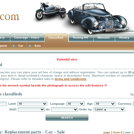
lery
Coverage - Video
Classified
Testing HV
Manuals
History
parts
Car
Sale
Kalendář akcí
ed
!!! UKRADENÉ STROJE !!!
d section you can place your ad free of charge and without registration. You can upload up to
30 
your item in detail (unlimited character space in description form). Maximum number of classified
egory). Please refer to detailed rules in
terms and condicions
.
se the wrench symbol beside the photograph to access the edit features !!!
 classifieds
My
Land:
Language:
Age:
Currency:
Stáří:
do:
Order by:
: Replacement parts - Car - Sale
page 1 from 4 |
next
| 