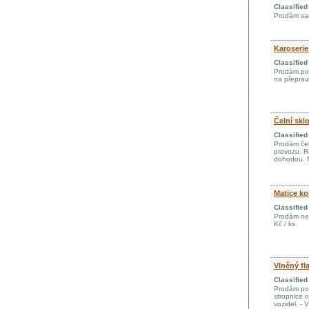
Classifie
Prodám sad
Karoserie
Classifie
Prodám pom
na přeprav
Čelní skl
Classifie
Prodám čel
provozu. R
dohodou. 
Matice ko
Classifie
Prodám nev
Kč / ks.
Vlněný fl
Classifie
Prodám pos
stropnice 
vozidel. - 