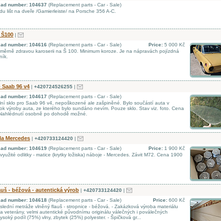
d ad number: 104637
(Replacement parts - Car - Sale)
u lišt na dveře /Gamierleiste/ na Porsche 356 A-C.
 Š100
|
d ad number: 104616
(Replacement parts - Car - Sale)
Price:
5 000 Kč
ěrně zdravou karoserii na Š 100. Minimum koroze. Je na nápravách pojízdná
ník.
o Saab 96 v4
|
+420724526255
|
d ad number: 104617
(Replacement parts - Car - Sale)
ní sklo pro Saab 96 v4, nepoškozené ale zašpiněné. Bylo součástí auta v
ok výroby auta, ze kterého bylo sundáno nevím. Pouze sklo. Stav viz. foto. Cena
Nahlédnutí osobně po dohodě možné.
la Mercedes
|
+420733124420
|
d ad number: 104619
(Replacement parts - Car - Sale)
Price:
1 900 Kč
yužité odlitky - matice (krytky ložiska) náboje - Mercedes. Závit M72. Cena 1900
auš - béžová - autentická výrob
|
+420733124420
|
d ad number: 104618
(Replacement parts - Car - Sale)
Price:
600 Kč
lední metráže vlněný flauš - stropnice - béžová. - Zakázková výroba materiálu
na veterány, velmi autentické původnímu originálu válečných i poválečných
Vysoký podíl (75%) vlny, zbytek (25%) polyester. - Špičková gr...