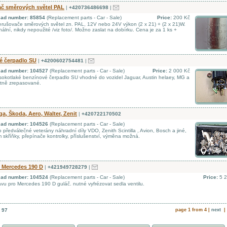
ač směrových světel PAL
|
+420736486698
|
d ad number: 85854
(Replacement parts - Car - Sale)
Price:
200 Kč
rušovače směrových světel zn. PAL, 12V nebo 24V výkon (2 x 21) + (2 x 21)W.
nální, nikdy nepoužité /viz foto/. Možno zaslat na dobírku. Cena je za 1 ks +
é čerpadlo SU
|
+4200602754481
|
d ad number: 104527
(Replacement parts - Car - Sale)
Price:
2 000 Kč
okotlaké benzínové čerpadlo SU vhodné do vozidel Jaguar, Austin helaey, MG a
tně zrepasované.
ga, Škoda, Aero, Walter, Zenit
|
+420722170502
d ad number: 104526
(Replacement parts - Car - Sale)
 předválečné veterány náhradní díly VDO, Zenith Scintilla , Avion, Bosch a jiné,
m skříňky, přepínače kontrolky, příslušenství, výměna možná.
 Mercedes 190 D
|
+421949728279
|
d ad number: 104524
(Replacement parts - Car - Sale)
Price:
5 
vu pro Mercedes 190 D guláč. nutné vyfrézovat sedla ventilu.
: 97
page 1 from 4 |
next
| 