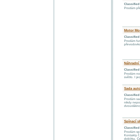
Classifie
Prodám pře
Motor Mos
Classifie
Prodám fun
převodovko
Náhradní 
Classifie
Prodám nov
světlo. I j
Sada aut
Classifie
Prodám sad
nikdy nepo
dvouvlákno
Spínací s
Classifie
Prodám spí
Kontakty č.
dobírku. C