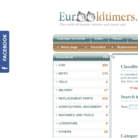
Calendar of events
Links
Forum
Gal
Home page
Classified
Replacement 
Classifieds
751
CAR
303
Classifi
MOTO
174
In classifie
and desribe 
day (any cat
VELO
2
!!! U
MILITARY
17
Search in
REPLACEMENT PARTS
212
AGRICULTURAL MACHINERY
9
Text:
MACHINES AND TOOLS
4
LITERATURE
6
OTHERS
15
Category