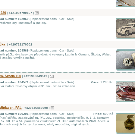
 220
|
+421905799167
|
d ad number: 102969
(Replacement parts - Car - Sale)
sárske dily i motorové a jine dily.
áčka
|
+420722170502
d ad number: 104569
(Replacement parts - Car - Sale)
ith páčku dva kusy pro předválečné veterány Laurin & Klement, Škoda, Walter,
né značky, výměna možná.
ro, Škoda 150
|
+421908643519
|
d ad number: 104571
(Replacement parts - Car - Sale)
Price:
1 200 Kč
vu motora zdvihový objem 2091 cm3, vrtuľa chladenia.
kříňka zn. PAL
|
+420736486698
|
d ad number: 100201
(Replacement parts - Car - Sale)
Price:
500 Kč
ací skříňku zapalování zn. PAL /tzv. boschka/, polohy klíčku 0, 1, 2, kontakty
, 57, 58, 15 a 54, používaná v traktorech ZETOR, automobilech PRAGA V3S a
obných strojích čs. výroby, nová, nikdy nepoužitá, originál výrob...