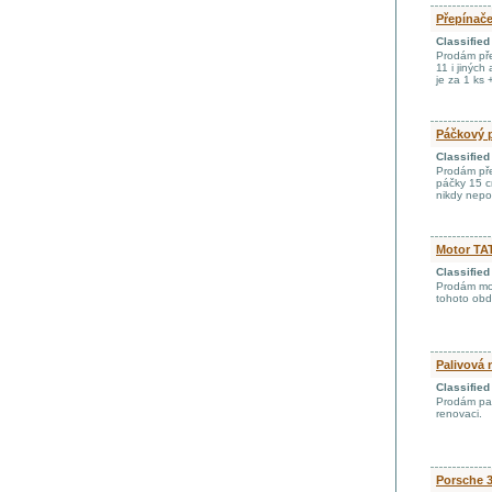
Přepínače
Classifie
Prodám pře
11 i jinýc
je za 1 ks 
Páčkový p
Classifie
Prodám pře
páčky 15 c
nikdy nepo
Motor TA
Classifie
Prodám mot
tohoto obd
Palivová 
Classifie
Prodám pal
renovaci.
Porsche 