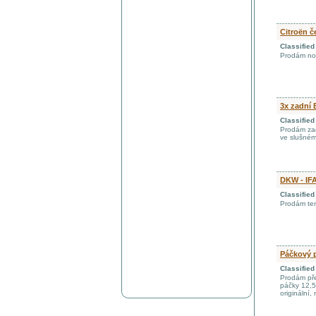
Citroën č
Classifie
Prodám nov
3x zadní 
Classifie
Prodám zad
ve slušném
DKW - IF
Classifie
Prodám ten
Páčkový p
Classifie
Prodám pře
páčky 12,5
originální