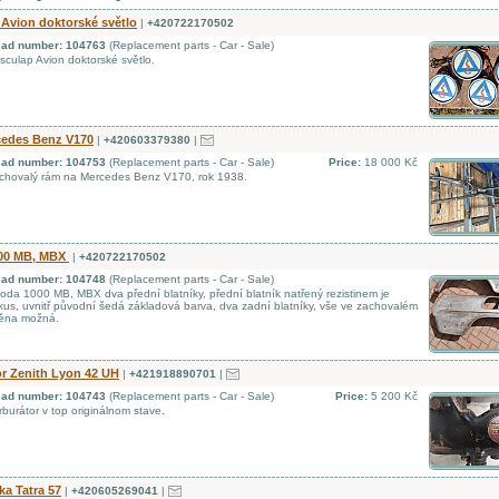
Avion doktorské světlo
|
+420722170502
d ad number: 104763
(Replacement parts - Car - Sale)
culap Avion doktorské světlo.
edes Benz V170
|
+420603379380
|
d ad number: 104753
(Replacement parts - Car - Sale)
Price:
18 000 Kč
chovalý rám na Mercedes Benz V170, rok 1938.
00 MB, MBX
|
+420722170502
d ad number: 104748
(Replacement parts - Car - Sale)
da 1000 MB, MBX dva přední blatníky, přední blatník natřený rezistinem je
kus, uvnitř původní šedá základová barva, dva zadní blatníky, vše ve zachovalém
měna možná.
r Zenith Lyon 42 UH
|
+421918890701
|
d ad number: 104743
(Replacement parts - Car - Sale)
Price:
5 200 Kč
burátor v top originálnom stave.
a Tatra 57
|
+420605269041
|