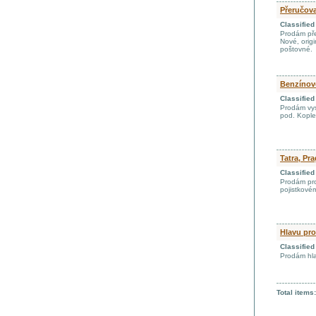
Přeručov
Classifie
Prodám pře
Nové, origi
poštovné.
Benzínov
Classifie
Prodám vys
pod. Kople
Tatra, Pra
Classifie
Prodám pro
pojistkové
Hlavu pro
Classifie
Prodám hla
Total items