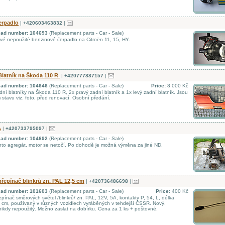
erpadlo
|
+420603463832
|
d ad number: 104693
(Replacement parts - Car - Sale)
é nepoužité benzinové čerpadlo na Citroën 11, 15, HY.
Blatník na Škoda 110 R
|
+420777887157
|
d ad number: 104646
(Replacement parts - Car - Sale)
Price:
8 000 Kč
ní blatníky na Škoda 110 R, 2x pravý zadní blatník a 1x levý zadní blatník. Jsou
 stavu viz. foto, před renovací. Osobní předání.
A
|
+420733795097
|
d ad number: 104692
(Replacement parts - Car - Sale)
to agregát, motor se netočí. Po dohodě je možná výměna za jiné ND.
řepínač blinkrů zn. PAL 12,5 cm
|
+420736486698
|
d ad number: 101603
(Replacement parts - Car - Sale)
Price:
400 Kč
pínač směrových světel /blinkrů/ zn. PAL, 12V, 5A, kontakty P, 54, L, délka
 cm, používaný v různých vozidlech vyráběných v tehdejší ČSSR. Nový,
, nikdy nepoužitý. Možno zaslat na dobírku. Cena za 1 ks + poštovné.