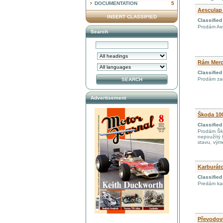
DOCUMENTATION
5
Aesculap 
INSERT CLASSIFIED
Classifie
Prodám Aes
Search
Rám Merc
Classifie
Prodám za
Advertisement
Škoda 10
Classifie
Prodám Ško
nepoužítý 
stavu, vý
Karburáto
Classifie
Predám kar
Převodovk