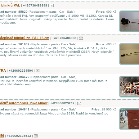
 blinkrů PAL
|
+420736486698
|
d ad number: 85820
(Replacement parts - Car - Sale)
Price:
400 Kč
pínače blinkrů PAL /tzv. praporky/ používané v Š 1000 MB, Š1203, Karosa ŠL
h automobilech. Nové, originální, nikdy nepoužité. Možno zaslat na dobírku. Cena
+ poštovné.
řepínač blinkrů zn. PAL 15 cm
|
+420736486698
|
d ad number: 101602
(Replacement parts - Car - Sale)
Price:
400 Kč
pínač směrových světel /blinkrů/ zn. PAL, 12V, 5A, kontakty P, 54, L, délka
m, používaný v různých vozidlech vyráběných v tehdejší ČSSR. Nový, originální,
užitý. Možno zaslat na dobírku. Cena za 1 ks + poštovné.
TRA
|
+420602254594
|
d ad number: 104670
(Replacement parts - Car - Sale)
or TATRY, neznám konkrétní informace. Nejspíš rok 1930 (otec měl tatru z
obí). Nabídněte cenu.
nádrž automobilu Jawa Minor
|
+420606829242
|
d ad number: 104643
(Replacement parts - Car - Sale)
Price:
19 000 Kč
ivovou nádrž na automobil Jawa Minor, z roku 1939. Nádrž je kompletně po
356
|
+420602125513
|