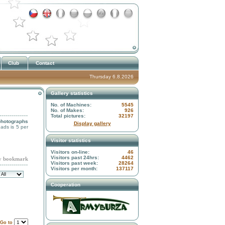
Club
Contact
Thursday 6.8.2026
Gallery statistics
No. of Machines:
5545
No. of Makes:
926
Total pictures:
32197
photographs
Display gallery
 ads is 5 per
Visitor statistics
Visitors on-line:
46
Visitors past 24hrs:
4462
 bookmark
Visitors past week:
28264
Visitors per month:
137117
Cooperation
Go to