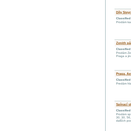
Díly Steyr
Classifie
Prodám karo
Zenith p
Classifie
Prodám Zen
Praga a ji
Praga, Ae
Classifie
Predám hla
Spínací s
Classifie
Prodám spín
30, 30, 56
dalších pod