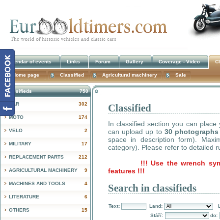
Calendar of events
Links
Forum
Gallery
Coverage - Video
Cl
Home page
Classified
Agricultural machinery
Sale
Classifieds
750
CAR
302
Classified
!
MOTO
174
In classified section you can place
VELO
2
can upload up to
30 photographs
space in description form). Max
MILITARY
17
category). Please refer to detailed r
REPLACEMENT PARTS
212
!!! Use the wrench sy
features !!!
AGRICULTURAL MACHINERY
9
MACHINES AND TOOLS
4
Search in classifieds
LITERATURE
6
Text:
Land:
OTHERS
15
Stáří:
do: