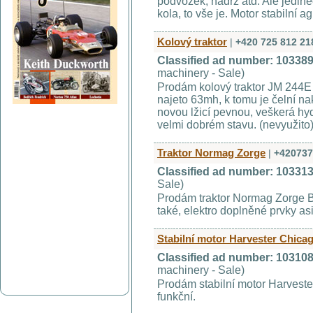
podvozek, nádrž atd. Ale jedin
kola, to vše je. Motor stabilní ag
Kolový traktor
|
+420 725 812 21
Classified ad number: 10338
machinery - Sale)
Prodám kolový traktor JM 244E 
najeto 63mh, k tomu je čelní n
novou lžicí pevnou, veškerá hyd
velmi dobrém stavu. (nevyužito)
Traktor Normag Zorge
|
+420737
Classified ad number: 10331
Sale)
Prodám traktor Normag Zorge 
také, elektro doplněné prvky asi
Stabilní motor Harvester Chica
Classified ad number: 10310
machinery - Sale)
Prodám stabilní motor Harveste
funkční.