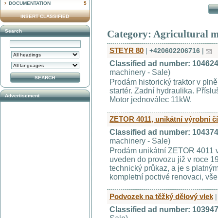
DOCUMENTATION
5
INSERT CLASSIFIED
Search
Category: Agricultural m
STEYR 80
|
+420602206716
|
Classified ad number: 10462
machinery - Sale)
Prodám historický traktor v pln
startér. Zadní hydraulika. Přísluš
Advertisement
Motor jednoválec 11kW.
ZETOR 4011, unikátní výrobní č
Classified ad number: 10437
machinery - Sale)
Prodám unikátní ZETOR 4011 výr
uveden do provozu již v roce 19
technický průkaz, a je s platný
kompletní poctivé renovaci, vše 
Podvozek na těžký dělový vlek
|
Classified ad number: 10394