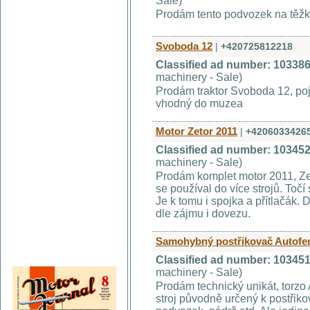
Sale)
Prodám tento podvozek na těžký
Svoboda 12
|
+420725812218
Classified ad number: 10338
machinery - Sale)
Prodám traktor Svoboda 12, pojí
vhodný do muzea
Motor Zetor 2011
|
+4206033426
Classified ad number: 10345
machinery - Sale)
Prodám komplet motor 2011, Zet
se používal do více strojů. Točí
Je k tomu i spojka a přítlačák.
dle zájmu i dovezu.
Samohybný postřikovač Autof
Classified ad number: 10345
machinery - Sale)
Prodám technický unikát, torz
stroj původně určený k postřiko