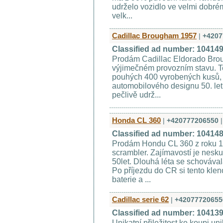
udrželo vozidlo ve velmi dobré
velk...
Cadillac Brougham 1957
|
+4207
Classified ad number: 10414
Prodám Cadillac Eldorado Bro
výjimečném provozním stavu. Te
pouhých 400 vyrobených kusů, 
automobilového designu 50. let.
pečlivě udrž...
Honda CL 360
|
+420777206550
|
Classified ad number: 10414
Prodám Hondu CL 360 z roku 1
scrambler. Zajímavostí je nesk
50let. Dlouhá léta se schovával
Po příjezdu do CR si tento kle
baterie a ...
Cadillac serie 62
|
+42077720655
Classified ad number: 10413
Unikatní přiležitost ke koupi un