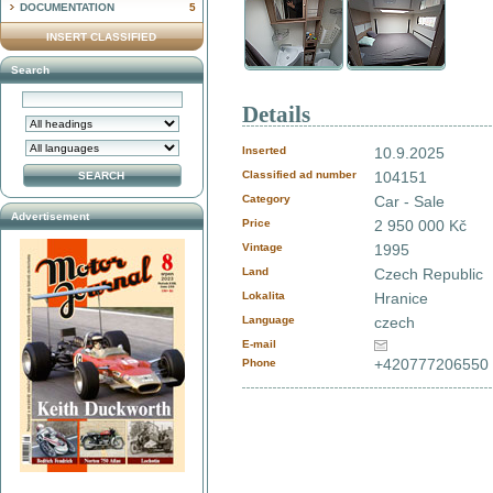
DOCUMENTATION
5
INSERT CLASSIFIED
Search
Details
Inserted
10.9.2025
Classified ad number
104151
Category
Car - Sale
Advertisement
Price
2 950 000 Kč
Vintage
1995
Land
Czech Republic
Lokalita
Hranice
Language
czech
E-mail
+420777206550
Phone