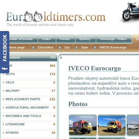
Calendar of events
Links
Forum
Gallery
Coverage - Video
Cl
Home page
Classified
Car
Sale
IVECO Eurocargo
Classifieds
751
CAR
303
IVECO Eurocargo
!
MOTO
174
Prodám obytný automobil Iveco Euro
VELO
2
přestavěno na expediční auto v roc
samostatnost, hydraulická noha, ga
MILITARY
17
na cestu kolem světa. V provozu od
REPLACEMENT PARTS
212
Photos
AGRICULTURAL MACHINERY
9
MACHINES AND TOOLS
4
LITERATURE
6
OTHERS
15