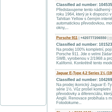
Classified ad number: 10453
Představujeme tento nádherný 
roku 1964, který je k dispozici
Tahitian Yellow s černým interi
automatickou převodovkou, moto
okny,...
Porsche 911
|
+420777206550
|
Classified ad number: 10152
Na prodej 100% kompletní, poj
Porsche 911. Jde o velmi žádanou
SWB, vyrobenou v 2/1968 a pro
Kalifornii. Konkrétně tento mode
Jaguar E-Type 4.2 Series 1½ (19
Classified ad number: 10426
Na prodej ikonický Jaguar E-T
série 1½. Vůz prošel kompletní 
převodovky a diferenciálu, kte
Anglii. Renovace probíhala s ma
Fotodokume...