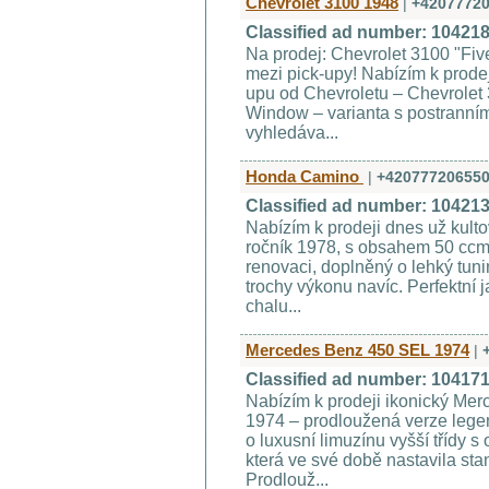
Chevrolet 3100 1948
|
+4207772
Classified ad number: 10421
Na prodej: Chevrolet 3100 "Fi
mezi pick-upy! Nabízím k prode
upu od Chevroletu – Chevrolet 3
Window – varianta s postranním
vyhledáva...
Honda Camino
|
+42077720655
Classified ad number: 10421
Nabízím k prodeji dnes už kul
ročník 1978, s obsahem 50 ccm.
renovaci, doplněný o lehký tuni
trochy výkonu navíc. Perfektní 
chalu...
Mercedes Benz 450 SEL 1974
|
Classified ad number: 10417
Nabízím k prodeji ikonický Me
1974 – prodloužená verze lege
o luxusní limuzínu vyšší třídy
která ve své době nastavila st
Prodlouž...