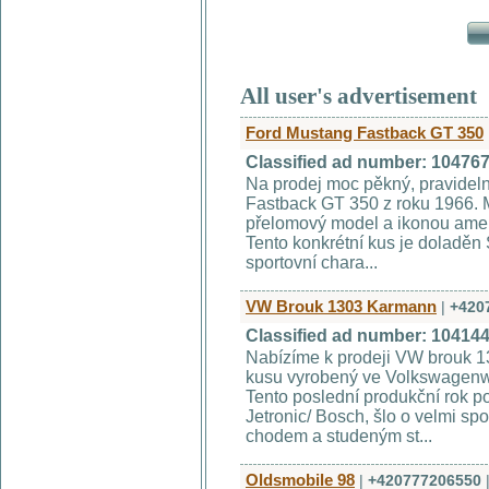
All user's advertisement
Ford Mustang Fastback GT 350
Classified ad number: 10476
Na prodej moc pěkný, pravidel
Fastback GT 350 z roku 1966. M
přelomový model a ikonou ameri
Tento konkrétní kus je doladě
sportovní chara...
VW Brouk 1303 Karmann
|
+420
Classified ad number: 10414
Nabízíme k prodeji VW brouk 1
kusu vyrobený ve Volkswagen
Tento poslední produkční rok pou
Jetronic/ Bosch, šlo o velmi spo
chodem a studeným st...
Oldsmobile 98
|
+420777206550