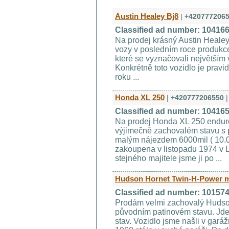
Austin Healey Bj8
|
+420777206
Classified ad number: 10416
Na prodej krásný Austin Healey
vozy v posledním roce produkce
které se vyznačovali největším 
Konkrétně toto vozidlo je pravid
roku ...
Honda XL 250
|
+420777206550
|
Classified ad number: 10416
Na prodej Honda XL 250 enduro.
výjimečně zachovalém stavu s 
malým nájezdem 6000mil ( 10.0
zakoupena v listopadu 1974 v 
stejného majitele jsme ji po ...
Hudson Hornet Twin-H-Power 
Classified ad number: 10157
Prodám velmi zachovalý Hudso
původním patinovém stavu. Jde 
stav. Vozidlo jsme našli v garáži