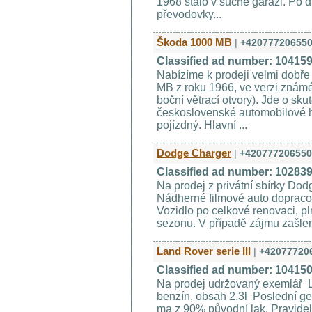
1968 stálo v suché garáži. Po 
převodovky...
Škoda 1000 MB
|
+42077720655
Classified ad number: 10415
Nabízíme k prodeji velmi dobř
MB z roku 1966, ve verzi známé
boční větrací otvory). Jde o sk
československé automobilové his
pojízdný. Hlavní ...
Dodge Charger
|
+420777206550
Classified ad number: 10283
Na prodej z privátní sbírky Do
Nádherné filmové auto dopraco
Vozidlo po celkové renovaci, pl
sezonu. V případě zájmu zašleme
Land Rover serie III
|
+42077720
Classified ad number: 10415
Na prodej udržovaný exemlář La
benzín, obsah 2.3l Poslední g
ma z 90% původní lak. Pravide