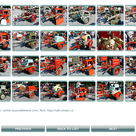
: archiv eurooldtimers.com, Text: http://sdh.vmyto.cz
PREVIOUS
BACK TO LIST
NEXT