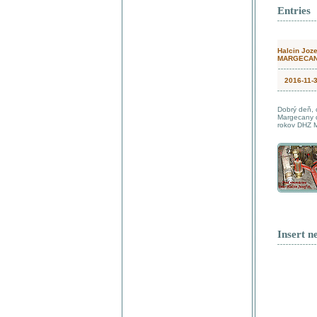
Entries
Halcin Joze
MARGECAN
2016-11-
Dobrý deň, 
Margecany d
rokov DHZ M
Insert n