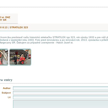
f st. DHZ
Y SR
30 8:13
|
STRATILEK 323
chcem iba predstaviť našu historickú striekačku STRATILEK typ 323, rok výroby 1933 a pre náš 
odaná v septembri roku 1933. Foto pred renováciou a po renovácii rok. 2013, vysviacka s príleži
argecany SR. Ďakujem za prípadné uverejnenie - Halcin Jozef st.
ew entry
Author
Subject
Url