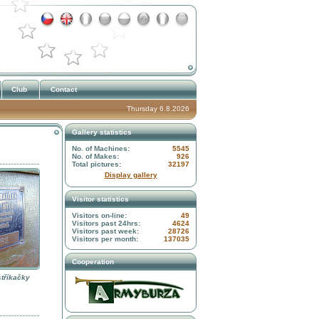
Club
Contact
Thursday 6.8.2026
Gallery statistics
No. of Machines:
5545
No. of Makes:
926
Total pictures:
32197
Display gallery
Visitor statistics
Visitors on-line:
49
Visitors past 24hrs:
4624
Visitors past week:
28726
Visitors per month:
137035
Cooperation
stříkačky