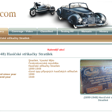
lery
Coverage - Video
Classified
Testing HV
Manuals
History
čské stříkačky Stratílek
Kalendář akcí
48) Hasičské stříkačky Stratílek
!!! UKRADENÉ STROJE !!!
Stratílek, Vysoké Mýto
Československá republika
Hasičské stříkačky Stratílek
1899-1948
různé typy přípojných hasičských stříkaček
ed since year
1899
 end year
1948
(1899-1948) Hasičské 
Stratílek