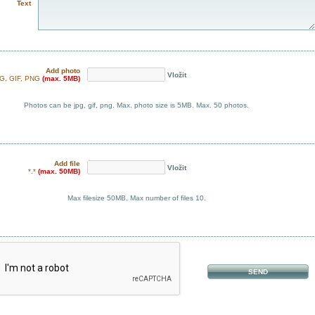
Text
Add photo
Vložit
G, GIF, PNG
(max. 5MB)
Photos can be jpg, gif, png. Max. photo size is 5MB. Max. 50 photos.
Add file
Vložit
*.*
(max. 50MB)
Max filesize 50MB. Max number of files 10.