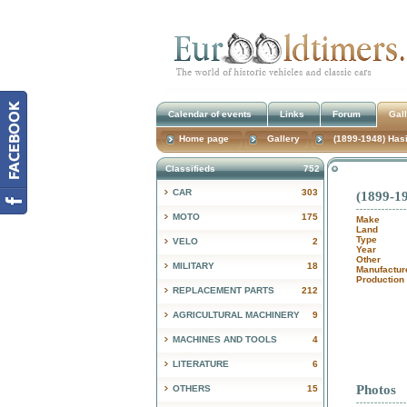
Calendar of events
Links
Forum
Gal
Home page
Gallery
(1899-1948) Hasi
Classifieds
752
CAR
303
(1899-19
MOTO
175
Make
Land
Type
VELO
2
Year
Other
MILITARY
18
Manufactur
Production
REPLACEMENT PARTS
212
AGRICULTURAL MACHINERY
9
MACHINES AND TOOLS
4
LITERATURE
6
Photos
OTHERS
15