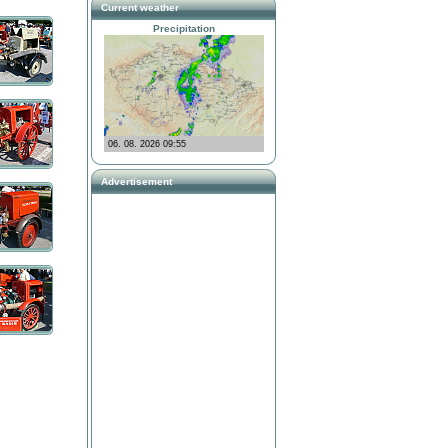
Current weather
Precipitation
Advertisement