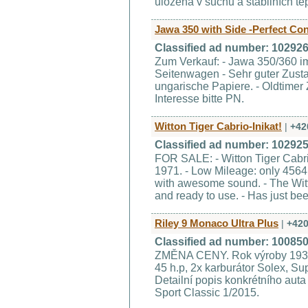
uložena v suchu a stabilních tepl
Jawa 350 with Side -Perfect Co
Classified ad number: 10292
Zum Verkauf: - Jawa 350/360 im
Seitenwagen - Sehr guter Zusta
ungarische Papiere. - Oldtimer
Interesse bitte PN.
Witton Tiger Cabrio-Inikat!
|
+42
Classified ad number: 10292
FOR SALE: - Witton Tiger Cabrio
1971. - Low Mileage: only 4564 
with awesome sound. - The Wit
and ready to use. - Has just be
Riley 9 Monaco Ultra Plus
|
+42
Classified ad number: 10085
ZMĚNA CENY. Rok výroby 1932,
45 h.p, 2x karburátor Solex, Su
Detailní popis konkrétního auta
Sport Classic 1/2015.