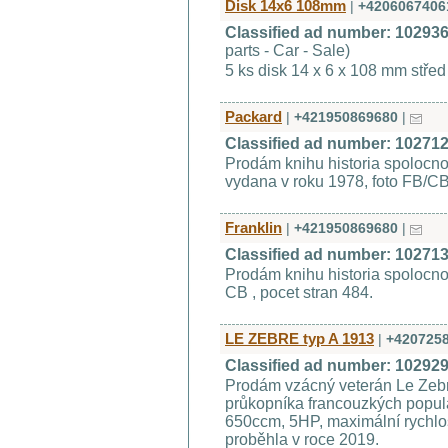
Disk 14x6 108mm
|
+4206067406
Classified ad number: 10293
parts - Car - Sale)
5 ks disk 14 x 6 x 108 mm stře
Packard
|
+421950869680
|
Classified ad number: 10271
Prodám knihu historia spolocnos
vydana v roku 1978, foto FB/CB
Franklin
|
+421950869680
|
Classified ad number: 10271
Prodám knihu historia spolocnos
CB , pocet stran 484.
LE ZEBRE typ A 1913
|
+420725
Classified ad number: 10292
Prodám vzácný veterán Le Zebr
průkopníka francouzkých popul
650ccm, 5HP, maximální rychlo
proběhla v roce 2019.