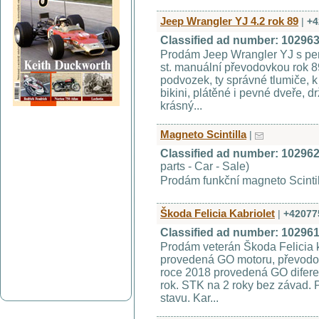
Jeep Wrangler YJ 4.2 rok 89
|
+4
Classified ad number: 10296
Prodám Jeep Wrangler YJ s per
st. manuální převodovkou rok 8
podvozek, ty správné tlumiče, k
bikini, plátěné i pevné dveře, 
krásný...
Magneto Scintilla
|
Classified ad number: 10296
parts - Car - Sale)
Prodám funkční magneto Scintil
Škoda Felicia Kabriolet
|
+42077
Classified ad number: 10296
Prodám veterán Škoda Felicia k
provedená GO motoru, převodovk
roce 2018 provedená GO difere
rok. STK na 2 roky bez závad. 
stavu. Kar...