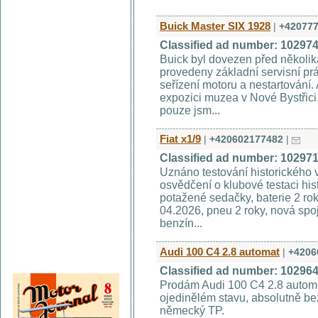
Buick Master SIX 1928
|
+42077
Classified ad number: 10297
Buick byl dovezen před několik
provedeny základní servisní prá
seřízení motoru a nestartování. 
expozici muzea v Nové Bystřici
pouze jsm...
Fiat x1/9
|
+420602177482
|
Classified ad number: 10297
Uznáno testování historického v
osvědčení o klubové testaci his
potažené sedačky, baterie 2 roky
04.2026, pneu 2 roky, nová spo
benzín...
Audi 100 C4 2.8 automat
|
+4206
Classified ad number: 10296
Prodám Audi 100 C4 2.8 automa
ojedinělém stavu, absolutně be
německý TP.