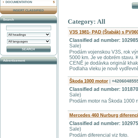
DOCUMENTATION
5
INSERT CLASSIFIED
Search
Category: All
V3S 1981- PAD (Štabák) s PV06
Classified ad number: 10298
Sale)
Prodám vojenskou V3S, rok výr
5000 km. Je ve dobrém stavu. K
Advertisement
CENĚ je dodávka originál khak
Podlaha vleku je nově vydřevn
Škoda 1000 motor
|
+420604855
Classified ad number: 10187
Sale)
Prodám motor na Škoda 1000 
Mercedes 460 Nurburg diferenc
Classified ad number: 10297
Sale)
Prodám diferencial viz foto.