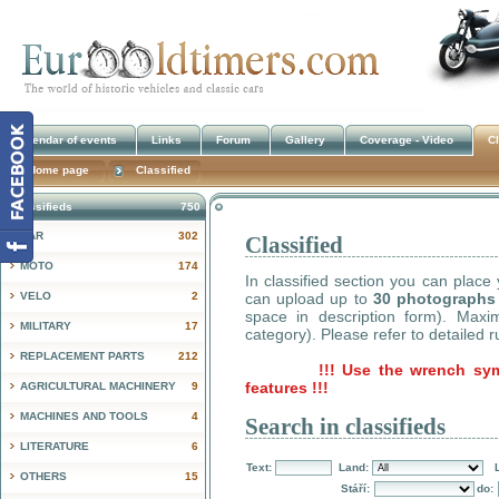
Calendar of events
Links
Forum
Gallery
Coverage - Video
Cl
Home page
Classified
Classifieds
750
CAR
302
Classified
!
MOTO
174
In classified section you can place
VELO
2
can upload up to
30 photographs
space in description form). Max
MILITARY
17
category). Please refer to detailed r
REPLACEMENT PARTS
212
!!! Use the wrench sy
features !!!
AGRICULTURAL MACHINERY
9
MACHINES AND TOOLS
4
Search in classifieds
LITERATURE
6
Text:
Land:
OTHERS
15
Stáří:
do: