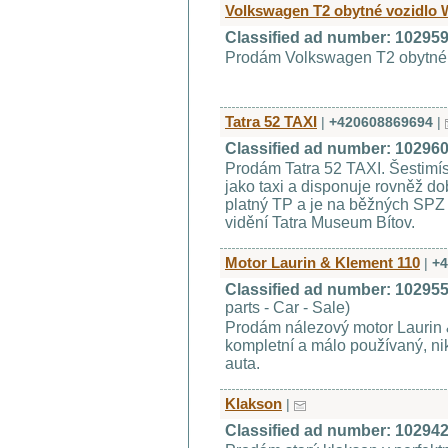
Volkswagen T2 obytné vozidlo W
Classified ad number: 10295
Prodám Volkswagen T2 obytné vo
Tatra 52 TAXI
|
+420608869694
|
Classified ad number: 10296
Prodám Tatra 52 TAXI. Šestimíst
jako taxi a disponuje rovněž 
platný TP a je na běžných SP
vidění Tatra Museum Bítov.
Motor Laurin & Klement 110
|
+4
Classified ad number: 10295
parts - Car - Sale)
Prodám nálezový motor Laurin 
kompletní a málo používaný, n
auta.
Klakson
|
Classified ad number: 10294