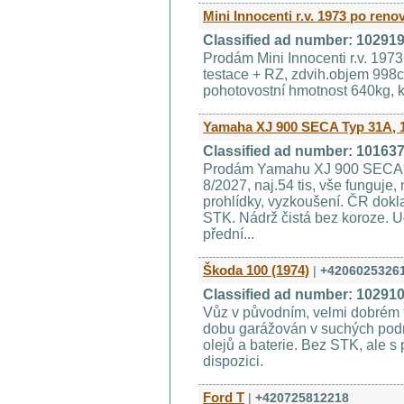
Mini Innocenti r.v. 1973 po reno
Classified ad number: 10291
Prodám Mini Innocenti r.v. 1973
testace + RZ, zdvih.objem 998
pohotovostní hmotnost 640kg, k
Yamaha XJ 900 SECA Typ 31A, 
Classified ad number: 10163
Prodám Yamahu XJ 900 SECA, s
8/2027, naj.54 tis, vše funguje
prohlídky, vyzkoušení. ČR dokl
STK. Nádrž čistá bez koroze. Udě
přední...
Škoda 100 (1974)
|
+4206025326
Classified ad number: 10291
Vůz v původním, velmi dobrém 
dobu garážován v suchých po
olejů a baterie. Bez STK, ale s
dispozici.
Ford T
|
+420725812218