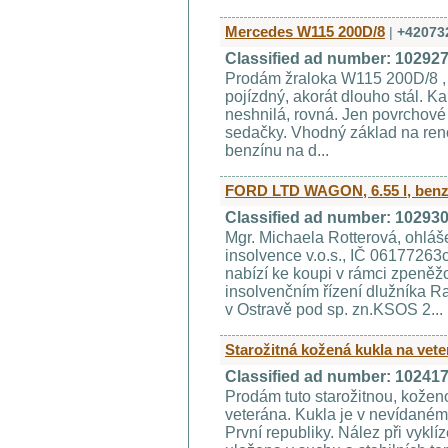
Mercedes W115 200D/8
|
+42073
Classified ad number: 10292
Prodám žraloka W115 200D/8 , m
pojízdný, akorát dlouho stál. Ka
neshnilá, rovná. Jen povrchové
sedačky. Vhodný základ na renov
benzínu na d...
FORD LTD WAGON, 6.55 l, benz
Classified ad number: 10293
Mgr. Michaela Rotterová, ohl
insolvence v.o.s., IČ 06177263
nabízí ke koupi v rámci zpeněž
insolvenčním řízení dlužníka 
v Ostravě pod sp. zn.KSOS 2...
Starožitná kožená kukla na vet
Classified ad number: 10241
Prodám tuto starožitnou, kožen
veterána. Kukla je v nevídaném s
První republiky. Nález při vyklí