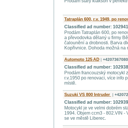
Prodám starý klakson v perfekt
Tatraplán 600, r.v. 1949, po reno
Classified ad number: 10294
Prodám Tatraplán 600, po renova
a převodovka dělaný u firmy Bě
čalounění a drobnosti. Barva d
Kopřivnice. Dohoda možná na m
Automoto 125 AD
|
+4207367080
Classified ad number: 10293
Prodám francouzský motocykl z
r.v.1950 po renovaci, více info 
místě.
Suzuki VS 800 Intruder
|
+4207
Classified ad number: 10293
Motocykl je ve velmi dobrém st
1994. Objem ccm3 - 802.VIN 
se ve městě Liberec.