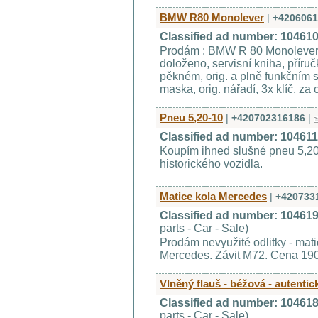
BMW R80 Monolever
|
+4206061
Classified ad number: 10461
Prodám : BMW R 80 Monolever, 
doloženo, servisní kniha, příru
pěkném, orig. a plně funkčním 
maska, orig. nářadí, 3x klíč, za
Pneu 5,20-10
|
+420702316186
|
Classified ad number: 10461
Koupím ihned slušné pneu 5,20
historického vozidla.
Matice kola Mercedes
|
+420733
Classified ad number: 10461
parts - Car - Sale)
Prodám nevyužité odlitky - matic
Mercedes. Závit M72. Cena 190
Vlněný flauš - béžová - autentic
Classified ad number: 10461
parts - Car - Sale)