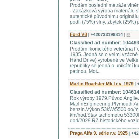
Prodám poslední metráže vlněný
- Zakázková výroba materiálu st
autentické původnímu originálu
podíl (75%) vlny, zbytek (25%) p
Ford V8
|
+420733198814
|
Classified ad number: 10449
Prodám ikonického veterána Fo
1935. Jedná se o velmi vzácné 
Hand Drive) vyrobené ve Velké 
republiky se jedná o unikátní k
patinou. Mot...
Marlin Roadster Mk.I r.v. 1979
|
Classified ad number: 10461
Rok výroby 1979.Původ Anglie
MarlinEngineering,Plymouth,A
benzin.Výkon 53kW/5500 oo/mi
km/hod.Stav tachometru 53300Mi
do4/2029.RZ historického vozidl
Praga Alfa 9. série r.v. 1925
|
+42