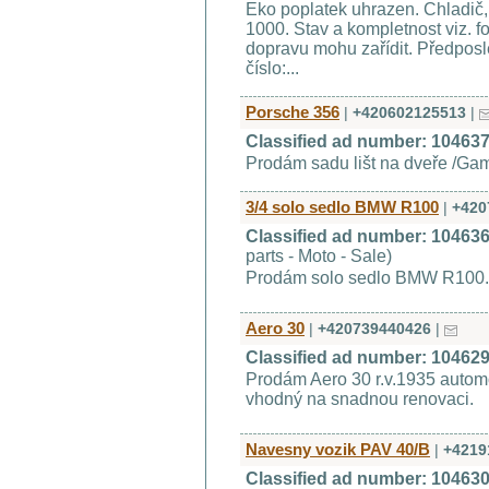
Eko poplatek uhrazen. Chladič
1000. Stav a kompletnost viz. fo
dopravu mohu zařídit. Předposle
číslo:...
Porsche 356
|
+420602125513
|
Classified ad number: 10463
Prodám sadu lišt na dveře /Gam
3/4 solo sedlo BMW R100
|
+420
Classified ad number: 10463
parts - Moto - Sale)
Prodám solo sedlo BMW R100.
Aero 30
|
+420739440426
|
Classified ad number: 10462
Prodám Aero 30 r.v.1935 automo
vhodný na snadnou renovaci.
Navesny vozik PAV 40/B
|
+4219
Classified ad number: 10463