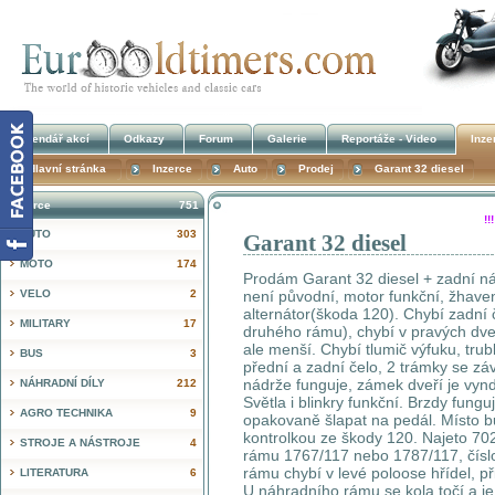
Kalendář akcí
Odkazy
Forum
Galerie
Reportáže - Video
Inze
Hlavní stránka
Inzerce
Auto
Prodej
Garant 32 diesel
Inzerce
751
!
AUTO
303
Garant 32 diesel
MOTO
174
Prodám Garant 32 diesel + zadní ná
VELO
2
není původní, motor funkční, žhaven
alternátor(škoda 120). Chybí zadní
MILITARY
17
druhého rámu), chybí v pravých dveř
ale menší. Chybí tlumič výfuku, tr
BUS
3
přední a zadní čelo, 2 trámky se zá
nádrže funguje, zámek dveří je vyn
NÁHRADNÍ DÍLY
212
Světla i blinkry funkční. Brzdy funguj
AGRO TECHNIKA
9
opakovaně šlapat na pedál. Místo bud
kontrolkou ze škody 120. Najeto 70
STROJE A NÁSTROJE
4
rámu 1767/117 nebo 1787/117, čísl
rámu chybí v levé poloose hřídel, p
LITERATURA
6
U náhradního rámu se kola točí a je