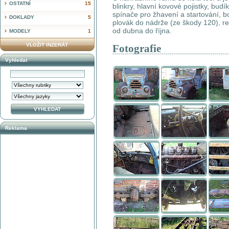
OSTATNÍ
15
blinkry, hlavní kovové pojistky, budík
spínače pro žhavení a startování, bo
DOKLADY
5
plovák do nádrže (ze škody 120), re
od dubna do října.
MODELY
1
VLOŽIT INZERÁT
Fotografie
Vyhledat
Reklama