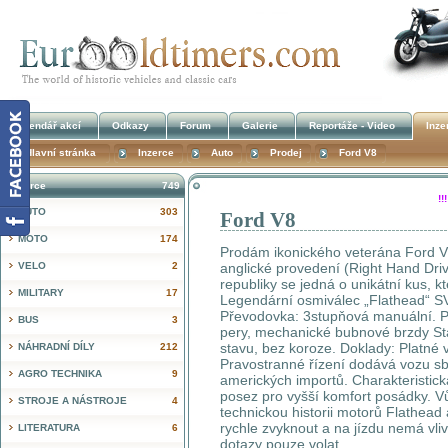
Kalendář akcí
Odkazy
Forum
Galerie
Reportáže - Video
Inze
Hlavní stránka
Inzerce
Auto
Prodej
Ford V8
Inzerce
749
!
AUTO
303
Ford V8
MOTO
174
Prodám ikonického veterána Ford V
VELO
2
anglické provedení (Right Hand Driv
republiky se jedná o unikátní kus, 
MILITARY
17
Legendární osmiválec „Flathead“ SV
Převodovka: 3stupňová manuální. Po
BUS
3
pery, mechanické bubnové brzdy Sta
stavu, bez koroze. Doklady: Platné 
NÁHRADNÍ DÍLY
212
Pravostranné řízení dodává vozu sb
AGRO TECHNIKA
9
amerických importů. Charakteristic
posez pro vyšší komfort posádky. V
STROJE A NÁSTROJE
4
technickou historii motorů Flathead a
rychle zvyknout a na jízdu nemá vli
LITERATURA
6
dotazy pouze volat.