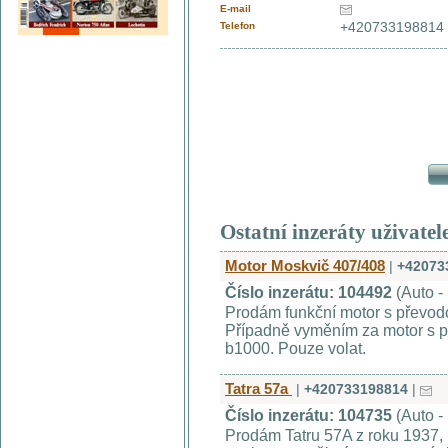
E-mail
+420733198814
Telefon
Ostatní inzeráty uživatel
Motor Moskvič 407/408
|
+42073
Číslo inzerátu: 104492
(Auto -
Prodám funkční motor s převod
Případně vyměním za motor s 
b1000. Pouze volat.
Tatra 57a
|
+420733198814
|
Číslo inzerátu: 104735
(Auto -
Prodám Tatru 57A z roku 1937, 