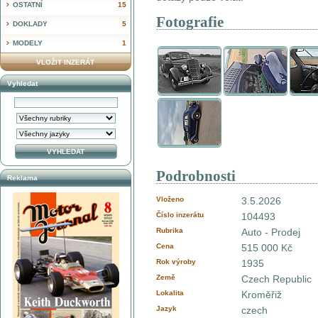
OSTATNÍ
15
Fotografie
DOKLADY
5
MODELY
1
VLOŽIT INZERÁT
Vyhledat
Podrobnosti
Reklama
Vloženo
3.5.2026
Číslo inzerátu
104493
Rubrika
Auto - Prodej
Cena
515 000 Kč
Rok výroby
1935
Země
Czech Republic
Lokalita
Kroměřiž
Jazyk
czech