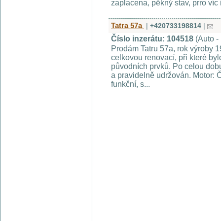
zaplacena, pěkný stav, prro víc 
Tatra 57a
|
+420733198814
|
Číslo inzerátu: 104518
(Auto -
Prodám Tatru 57a, rok výroby 
celkovou renovací, při které b
původních prvků. Po celou dob
a pravidelně udržován. Motor: 
funkční, s...