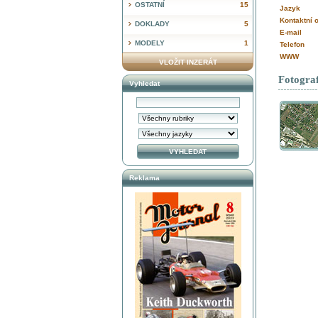
OSTATNÍ
15
Jazyk
Kontaktní 
DOKLADY
5
E-mail
MODELY
1
Telefon
WWW
VLOŽIT INZERÁT
Fotograf
Vyhledat
Reklama