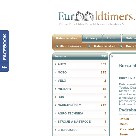
Kalendář akcí
Odkazy
Forum
Galeri
Hlavní stránka
Kalendář akcí
Burza 
Inzerce
752
AUTO
303
Burza hi
MOTO
175
Burza HV a 
VELO
2
Dále starož
Tourist, Oga
MILITARY
18
Klement, Ta
návštěvníky
BUS
3
u kostela) 
předválečn
kouknem..))
NÁHRADNÍ DÍLY
212
Podrobn
AGRO TECHNIKA
9
Datum
STROJE A NÁSTROJE
4
Místo
Pořadatel
LITERATURA
6
Země