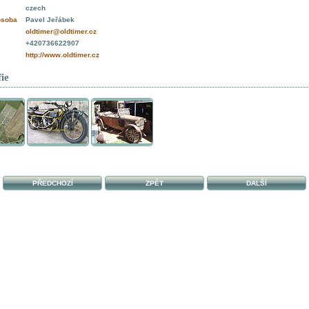
czech
osoba
Pavel Jeřábek
oldtimer@oldtimer.cz
+420736622907
http://www.oldtimer.cz
ie
PŘEDCHOZÍ
ZPĚT
DALŠÍ