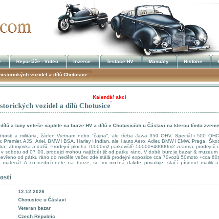
e
Reportáže - Video
Inzerce
Testace HV
Manuály
Historie
historických vozidel a dílů Chotusice
Kalendář akcí
storických vozidel a dílů Chotusice
!!! UKRADENÉ STROJE !!!
dílů a tuny veteše najdete na burze HV a dílů v Chotusicích u Čáslavi na kterou tímto zveme
itnosti a militária, žáden Vietnam nebo "čajna", ale třeba Jawa 350 OHV, Speciál i 500 OH
r, Premier, AJS, Ariel, BMW i BSA, Harley i Indian, ale i auto Aero, Adler, BMW i EMW, Praga, Ško
tra, Zbrojovka a další. Prodejní plocha 70000m2 parkoviště 50000+40000m2 zdarma, prodejců 
 v sobotu od 07 00, prodejci mohou najíždět již od pátku ráno. V době burz je bazar & muzeum (
otevřeno od pátku ráno do neděle večer, zde stálá prodejní expozice cca 70vozů 50moto +cca 6
ý materiál. A co nedoženete na burze, se mi možná dakde povaluje, stačí písnout mailik 
osti
12.12.2026
Chotusice u Čáslavi
Veteran bazar
Czech Republic